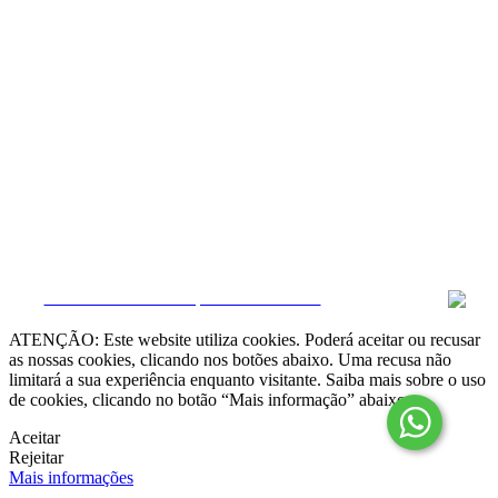
Resolução Alternativa de Litígios

Livro de Reclamações online
Termos e condições
Política de Privacidade
Política de Cookies
Canal de Denúncias
Gerir Dados
CRM e Sites Imobiliários por eGO Real Estate
ATENÇÃO: Este website utiliza cookies. Poderá aceitar ou recusar
as nossas cookies, clicando nos botões abaixo. Uma recusa não
limitará a sua experiência enquanto visitante. Saiba mais sobre o uso
de cookies, clicando no botão “Mais informação” abaixo.
Aceitar
Rejeitar
Mais informações