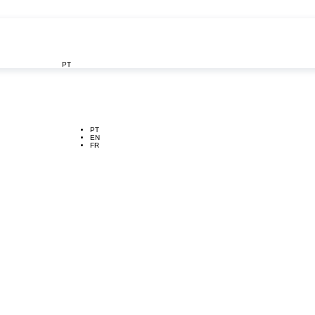
PT

PT
EN
FR