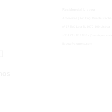
Residencial Lisboa
Amoreiras | Av. Eng. Duarte Pache
nº 17 R/C Loja B,
1070-100 Lisboa
+351 215 807 080 -
(
Chamada para a rede 
lisboa@cluttons.com

nos