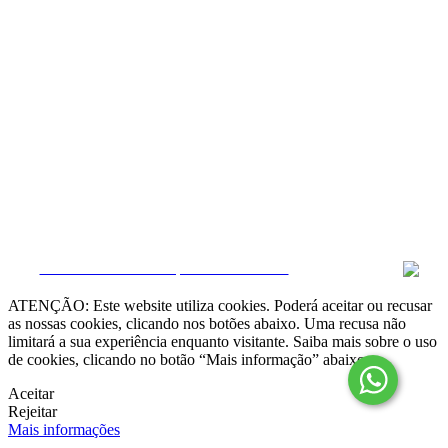
Resolução Alternativa de Litígios

Livro de Reclamações online
Termos e condições
Política de Privacidade
Política de Cookies
Canal de Denúncias
Gerir Dados
CRM e Sites Imobiliários por eGO Real Estate
ATENÇÃO: Este website utiliza cookies. Poderá aceitar ou recusar
as nossas cookies, clicando nos botões abaixo. Uma recusa não
limitará a sua experiência enquanto visitante. Saiba mais sobre o uso
de cookies, clicando no botão “Mais informação” abaixo.
Aceitar
Rejeitar
Mais informações