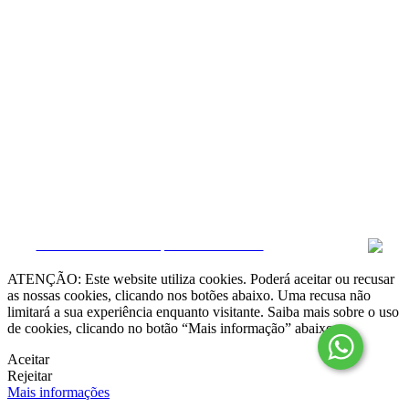
Resolução Alternativa de Litígios

Livro de Reclamações online
Termos e condições
Política de Privacidade
Política de Cookies
Canal de Denúncias
Gerir Dados
CRM e Sites Imobiliários por eGO Real Estate
ATENÇÃO: Este website utiliza cookies. Poderá aceitar ou recusar
as nossas cookies, clicando nos botões abaixo. Uma recusa não
limitará a sua experiência enquanto visitante. Saiba mais sobre o uso
de cookies, clicando no botão “Mais informação” abaixo.
Aceitar
Rejeitar
Mais informações