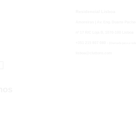
Residencial Lisboa
Amoreiras | Av. Eng. Duarte Pache
nº 17 R/C Loja B,
1070-100 Lisboa
+351 215 807 080 -
(
Chamada para a rede 
lisboa@cluttons.com

nos