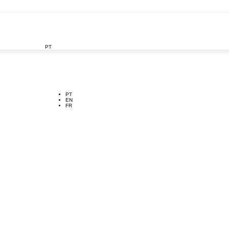
PT

PT
EN
FR