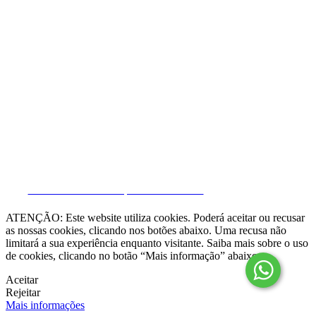
Resolução Alternativa de Litígios

Livro de Reclamações online
Termos e condições
Política de Privacidade
Política de Cookies
Canal de Denúncias
Gerir Dados
CRM e Sites Imobiliários por eGO Real Estate
ATENÇÃO: Este website utiliza cookies. Poderá aceitar ou recusar
as nossas cookies, clicando nos botões abaixo. Uma recusa não
limitará a sua experiência enquanto visitante. Saiba mais sobre o uso
de cookies, clicando no botão “Mais informação” abaixo.
Aceitar
Rejeitar
Mais informações