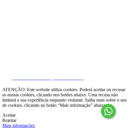
Resolução Alternativa de Litígios

Livro de Reclamações online
Termos e condições
Política de Privacidade
Política de Cookies
Canal de Denúncias
Gerir Dados
CRM e Sites Imobiliários por eGO Real Estate
ATENÇÃO: Este website utiliza cookies. Poderá aceitar ou recusar
as nossas cookies, clicando nos botões abaixo. Uma recusa não
limitará a sua experiência enquanto visitante. Saiba mais sobre o uso
de cookies, clicando no botão “Mais informação” abaixo.
Aceitar
Rejeitar
Mais informações