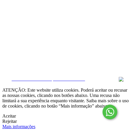
Resolução Alternativa de Litígios

Livro de Reclamações online
Termos e condições
Política de Privacidade
Política de Cookies
Canal de Denúncias
Gerir Dados
CRM e Sites Imobiliários por eGO Real Estate
ATENÇÃO: Este website utiliza cookies. Poderá aceitar ou recusar
as nossas cookies, clicando nos botões abaixo. Uma recusa não
limitará a sua experiência enquanto visitante. Saiba mais sobre o uso
de cookies, clicando no botão “Mais informação” abaixo.
Aceitar
Rejeitar
Mais informações