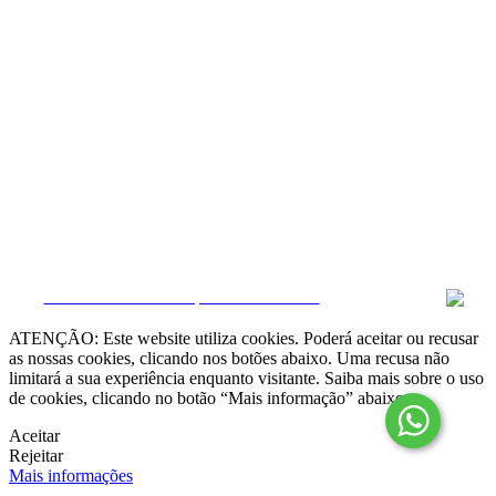
Resolução Alternativa de Litígios

Livro de Reclamações online
Termos e condições
Política de Privacidade
Política de Cookies
Canal de Denúncias
Gerir Dados
CRM e Sites Imobiliários por eGO Real Estate
ATENÇÃO: Este website utiliza cookies. Poderá aceitar ou recusar
as nossas cookies, clicando nos botões abaixo. Uma recusa não
limitará a sua experiência enquanto visitante. Saiba mais sobre o uso
de cookies, clicando no botão “Mais informação” abaixo.
Aceitar
Rejeitar
Mais informações