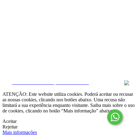
Resolução Alternativa de Litígios

Livro de Reclamações online
Termos e condições
Política de Privacidade
Política de Cookies
Canal de Denúncias
Gerir Dados
CRM e Sites Imobiliários por eGO Real Estate
ATENÇÃO: Este website utiliza cookies. Poderá aceitar ou recusar
as nossas cookies, clicando nos botões abaixo. Uma recusa não
limitará a sua experiência enquanto visitante. Saiba mais sobre o uso
de cookies, clicando no botão “Mais informação” abaixo.
Aceitar
Rejeitar
Mais informações