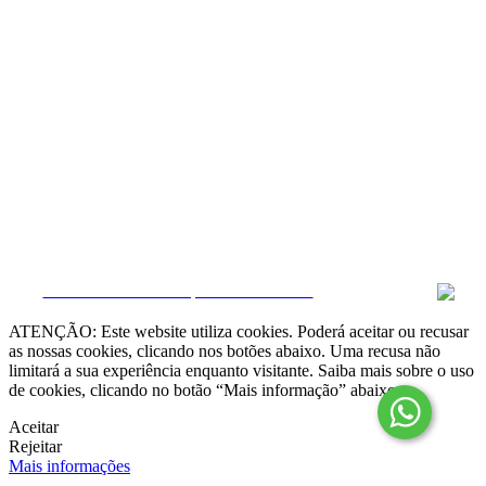
Resolução Alternativa de Litígios

Livro de Reclamações online
Termos e condições
Política de Privacidade
Política de Cookies
Canal de Denúncias
Gerir Dados
CRM e Sites Imobiliários por eGO Real Estate
ATENÇÃO: Este website utiliza cookies. Poderá aceitar ou recusar
as nossas cookies, clicando nos botões abaixo. Uma recusa não
limitará a sua experiência enquanto visitante. Saiba mais sobre o uso
de cookies, clicando no botão “Mais informação” abaixo.
Aceitar
Rejeitar
Mais informações