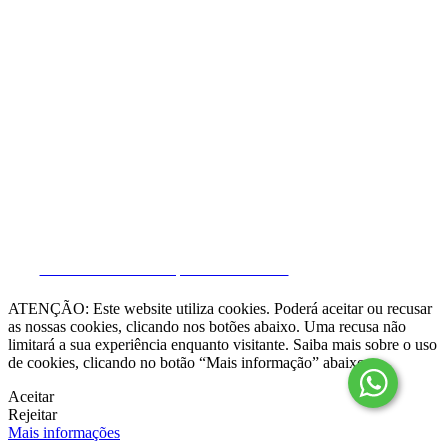
Resolução Alternativa de Litígios

Livro de Reclamações online
Termos e condições
Política de Privacidade
Política de Cookies
Canal de Denúncias
Gerir Dados
CRM e Sites Imobiliários por eGO Real Estate
ATENÇÃO: Este website utiliza cookies. Poderá aceitar ou recusar
as nossas cookies, clicando nos botões abaixo. Uma recusa não
limitará a sua experiência enquanto visitante. Saiba mais sobre o uso
de cookies, clicando no botão “Mais informação” abaixo.
Aceitar
Rejeitar
Mais informações