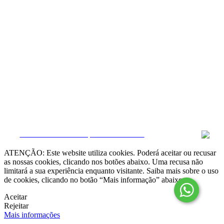
Resolução Alternativa de Litígios

Livro de Reclamações online
Termos e condições
Política de Privacidade
Política de Cookies
Canal de Denúncias
Gerir Dados
CRM e Sites Imobiliários por eGO Real Estate
ATENÇÃO: Este website utiliza cookies. Poderá aceitar ou recusar
as nossas cookies, clicando nos botões abaixo. Uma recusa não
limitará a sua experiência enquanto visitante. Saiba mais sobre o uso
de cookies, clicando no botão “Mais informação” abaixo.
Aceitar
Rejeitar
Mais informações