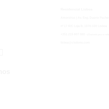
Residencial Lisboa
Amoreiras | Av. Eng. Duarte Pache
nº 17 R/C Loja B,
1070-100 Lisboa
+351 215 807 080 -
(
Chamada para a rede 
lisboa@cluttons.com

nos