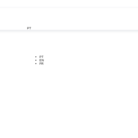
PT

PT
EN
FR