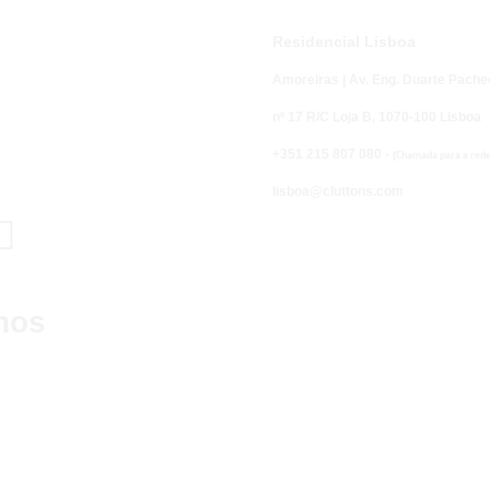
Residencial Lisboa
Amoreiras | Av. Eng. Duarte Pache
nº 17 R/C Loja B,
1070-100 Lisboa
+351 215 807 080 -
(
Chamada para a rede 
lisboa@cluttons.com

nos