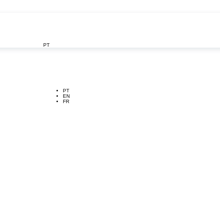
PT

PT
EN
FR