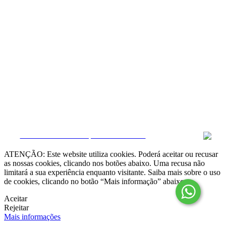
Resolução Alternativa de Litígios

Livro de Reclamações online
Termos e condições
Política de Privacidade
Política de Cookies
Canal de Denúncias
Gerir Dados
CRM e Sites Imobiliários por eGO Real Estate
ATENÇÃO: Este website utiliza cookies. Poderá aceitar ou recusar
as nossas cookies, clicando nos botões abaixo. Uma recusa não
limitará a sua experiência enquanto visitante. Saiba mais sobre o uso
de cookies, clicando no botão “Mais informação” abaixo.
Aceitar
Rejeitar
Mais informações