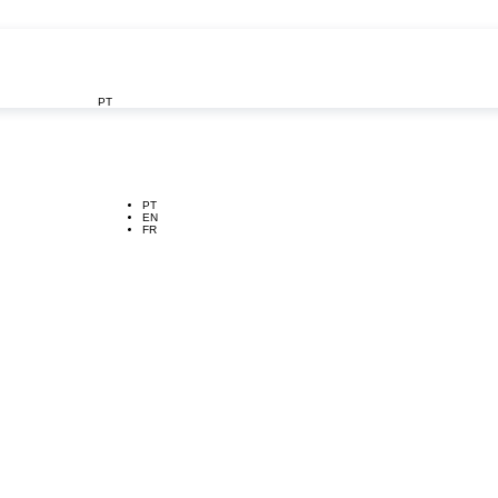
PT

PT
EN
FR