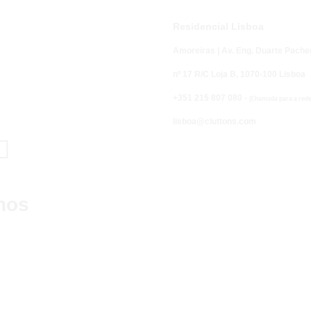
Residencial Lisboa
Amoreiras | Av. Eng. Duarte Pache
nº 17 R/C Loja B,
1070-100 Lisboa
+351 215 807 080 -
(
Chamada para a rede 
lisboa@cluttons.com

nos