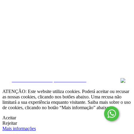
Resolução Alternativa de Litígios

Livro de Reclamações online
Termos e condições
Política de Privacidade
Política de Cookies
Canal de Denúncias
Gerir Dados
CRM e Sites Imobiliários por eGO Real Estate
ATENÇÃO: Este website utiliza cookies. Poderá aceitar ou recusar
as nossas cookies, clicando nos botões abaixo. Uma recusa não
limitará a sua experiência enquanto visitante. Saiba mais sobre o uso
de cookies, clicando no botão “Mais informação” abaixo.
Aceitar
Rejeitar
Mais informações