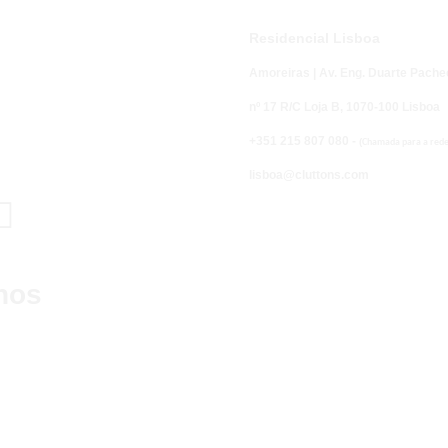
Residencial Lisboa
Amoreiras | Av. Eng. Duarte Pache
nº 17 R/C Loja B,
1070-100 Lisboa
+351 215 807 080 -
(
Chamada para a rede 
lisboa@cluttons.com

nos