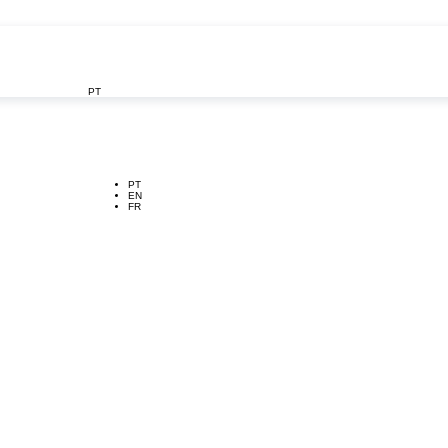
PT

PT
EN
FR