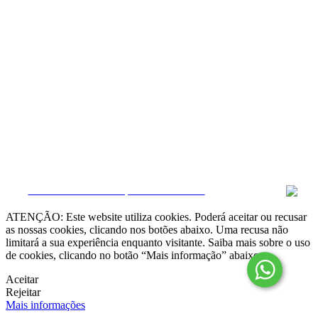
Resolução Alternativa de Litígios

Livro de Reclamações online
Termos e condições
Política de Privacidade
Política de Cookies
Canal de Denúncias
Gerir Dados
CRM e Sites Imobiliários por eGO Real Estate
ATENÇÃO: Este website utiliza cookies. Poderá aceitar ou recusar
as nossas cookies, clicando nos botões abaixo. Uma recusa não
limitará a sua experiência enquanto visitante. Saiba mais sobre o uso
de cookies, clicando no botão “Mais informação” abaixo.
Aceitar
Rejeitar
Mais informações