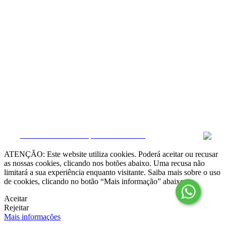
Resolução Alternativa de Litígios

Livro de Reclamações online
Termos e condições
Política de Privacidade
Política de Cookies
Canal de Denúncias
Gerir Dados
CRM e Sites Imobiliários por eGO Real Estate
ATENÇÃO: Este website utiliza cookies. Poderá aceitar ou recusar
as nossas cookies, clicando nos botões abaixo. Uma recusa não
limitará a sua experiência enquanto visitante. Saiba mais sobre o uso
de cookies, clicando no botão “Mais informação” abaixo.
Aceitar
Rejeitar
Mais informações