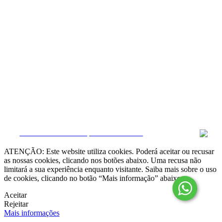
Resolução Alternativa de Litígios

Livro de Reclamações online
Termos e condições
Política de Privacidade
Política de Cookies
Canal de Denúncias
Gerir Dados
CRM e Sites Imobiliários por eGO Real Estate
ATENÇÃO: Este website utiliza cookies. Poderá aceitar ou recusar
as nossas cookies, clicando nos botões abaixo. Uma recusa não
limitará a sua experiência enquanto visitante. Saiba mais sobre o uso
de cookies, clicando no botão “Mais informação” abaixo.
Aceitar
Rejeitar
Mais informações