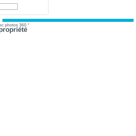
c photos 360 °
propriété