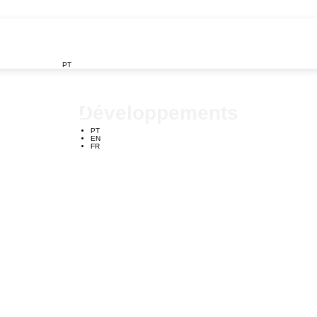
PT

Développements
PT
EN
FR