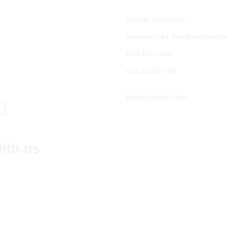
Bureau Lisbonne
Amoreiras | Av. Eng. Duarte Pache
1070-100 Lisboa
Appel fixe n
+351 215 807 080
-
normale
lisboa@cluttons.com

ith us