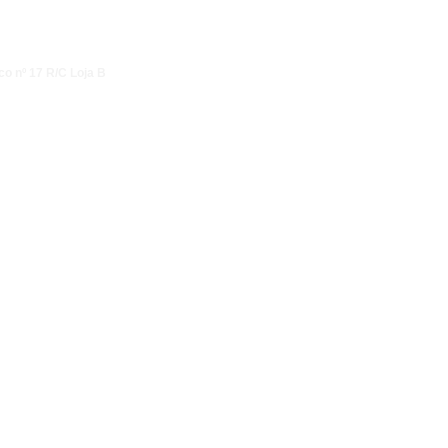
co nº 17 R/C Loja B
ational, valeur