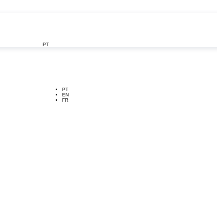
PT

PT
EN
FR