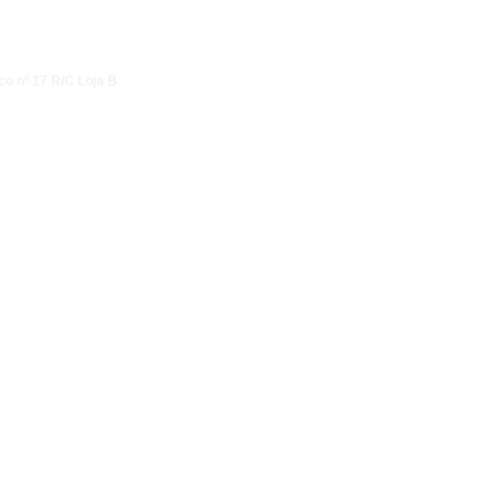
co nº 17 R/C Loja B
ational, valeur