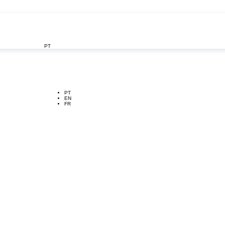
PT

PT
EN
FR