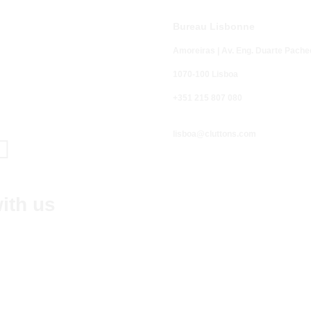
Bureau Lisbonne
Amoreiras | Av. Eng. Duarte Pache
1070-100 Lisboa
Appel fixe n
+351 215 807 080
-
normale
lisboa@cluttons.com

ith us