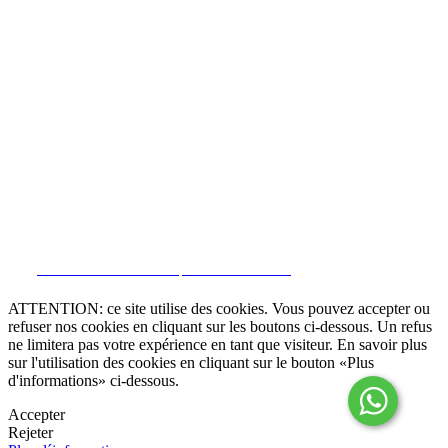
Modes alternatifs de résolution des conflits

Livre de réclamation online
Termes et Conditions
Politique de confidentialité
Politique de Cookies
Canal de dénonciation
Gérer données
CRM et Sites Immobiliers par eGO Real Estate
ATTENTION: ce site utilise des cookies. Vous pouvez accepter ou
refuser nos cookies en cliquant sur les boutons ci-dessous. Un refus
ne limitera pas votre expérience en tant que visiteur. En savoir plus
sur l'utilisation des cookies en cliquant sur le bouton «Plus
d'informations» ci-dessous.
Accepter
Rejeter