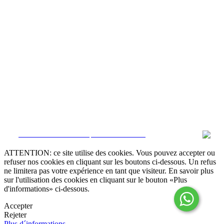
Modes alternatifs de résolution des conflits

Livre de réclamation online
Termes et Conditions
Politique de confidentialité
Politique de Cookies
Canal de dénonciation
Gérer données
CRM et Sites Immobiliers par eGO Real Estate
ATTENTION: ce site utilise des cookies. Vous pouvez accepter ou
refuser nos cookies en cliquant sur les boutons ci-dessous. Un refus
ne limitera pas votre expérience en tant que visiteur. En savoir plus
sur l'utilisation des cookies en cliquant sur le bouton «Plus
d'informations» ci-dessous.
Accepter
Rejeter
Plus d´informations