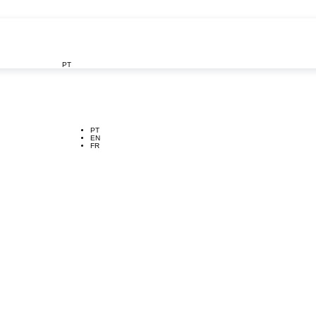
PT

PT
EN
FR