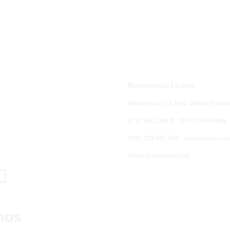
Residencial Lisboa
Amoreiras | Av. Eng. Duarte Pache
nº 17 R/C Loja B,
1070-100 Lisboa
+351 215 807 080 -
(
Chamada para a rede 
lisboa@cluttons.com

nos