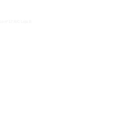
co nº 17 R/C Loja B
ational, valeur