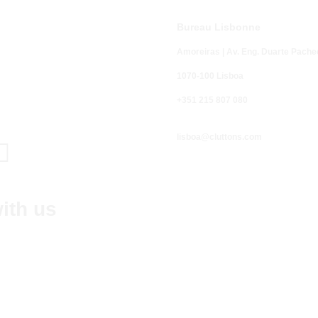
Bureau Lisbonne
Amoreiras | Av. Eng. Duarte Pache
1070-100 Lisboa
Appel fixe n
+351 215 807 080
-
normale
lisboa@cluttons.com

ith us