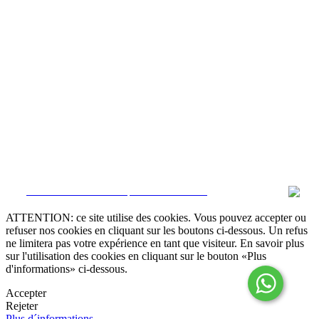
Modes alternatifs de résolution des conflits

Livre de réclamation online
Termes et Conditions
Politique de confidentialité
Politique de Cookies
Canal de dénonciation
Gérer données
CRM et Sites Immobiliers par eGO Real Estate
ATTENTION: ce site utilise des cookies. Vous pouvez accepter ou
refuser nos cookies en cliquant sur les boutons ci-dessous. Un refus
ne limitera pas votre expérience en tant que visiteur. En savoir plus
sur l'utilisation des cookies en cliquant sur le bouton «Plus
d'informations» ci-dessous.
Accepter
Rejeter
Plus d´informations