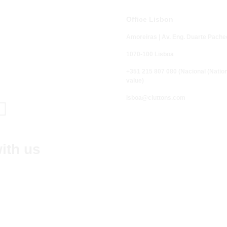
Office Lisbon
Amoreiras | Av. Eng. Duarte Pache
1070-100 Lisboa
+351 215 807 080 (Nacional (Nationa
value)
l
sboa@cluttons.com

ith us